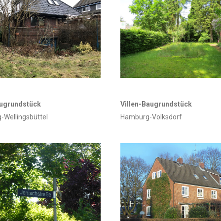
ugrundstück
Villen-Baugrundstück
Wellingsbüttel
Hamburg-Volksdorf